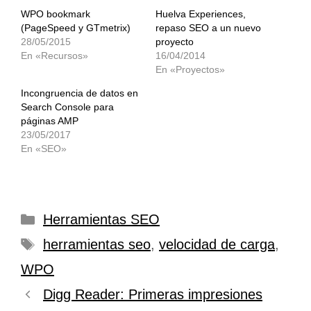
WPO bookmark
Huelva Experiences,
(PageSpeed y GTmetrix)
repaso SEO a un nuevo
28/05/2015
proyecto
En «Recursos»
16/04/2014
En «Proyectos»
Incongruencia de datos en
Search Console para
páginas AMP
23/05/2017
En «SEO»
Categorías
Herramientas SEO
Etiquetas
herramientas seo
,
velocidad de carga
,
WPO
Digg Reader: Primeras impresiones