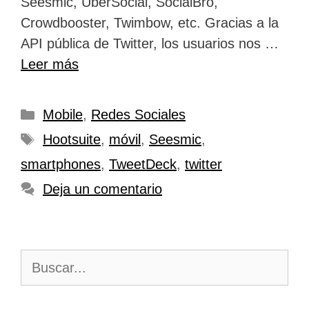
Seesmic, UberSocial, SocialBro,
Crowdbooster, Twimbow, etc. Gracias a la
API pública de Twitter, los usuarios nos …
Leer más
Categorías
Mobile
,
Redes Sociales
Etiquetas
Hootsuite
,
móvil
,
Seesmic
,
smartphones
,
TweetDeck
,
twitter
Deja un comentario
Buscar: